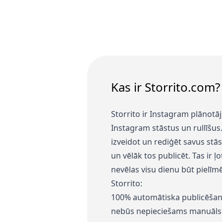
Kas ir Storrito.com?
Storrito ir Instagram plānotāj
Instagram stāstus un rullīšus.
izveidot un rediģēt savus stā
un vēlāk tos publicēt. Tas ir ļo
nevēlas visu dienu būt pielīm
Storrito:
100% automātiska publicēšana
nebūs nepieciešams manuāls d