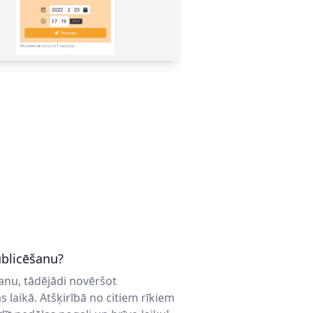
ublicēšanu?
anu, tādējādi novēršot
laikā. Atšķirībā no citiem rīkiem