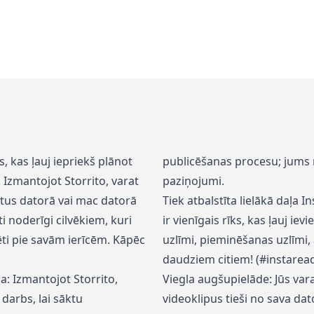
s, kas ļauj iepriekš plānot
publicēšanas procesu; jums n
 Izmantojot Storrito, varat
paziņojumi.
stus datorā vai mac datorā
Tiek atbalstīta lielākā daļa 
ti noderīgi cilvēkiem, kuri
ir vienīgais rīks, kas ļauj iev
ēti pie savām ierīcēm. Kāpēc
uzlīmi, pieminēšanas uzlīmi,
daudziem citiem! (#instarea
: Izmantojot Storrito,
Viegla augšupielāde: Jūs var
arbs, lai sāktu
videoklipus tieši no sava dato