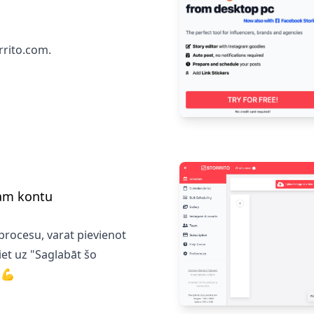
rrito.com.
ram kontu
procesu, varat pievienot
et uz "Saglabāt šo
!
💪