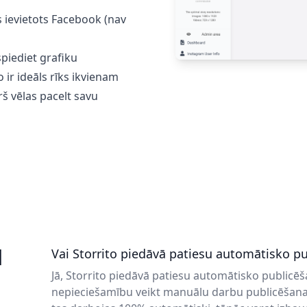
ks ievietots Facebook (nav
spiediet grafiku
to ir ideāls rīks ikvienam
š vēlas pacelt savu
d
Vai Storrito piedāvā patiesu automātisko p
Jā, Storrito piedāvā patiesu automātisko publicēš
nepieciešamību veikt manuālu darbu publicēšanas 