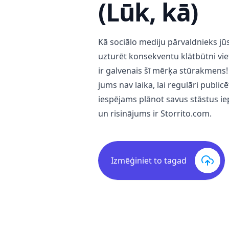
(Lūk, kā)
Kā sociālo mediju pārvaldnieks jūs z
uzturēt konsekventu klātbūtni vie
ir galvenais šī mērķa stūrakmens! 
jums nav laika, lai regulāri publicē
iespējams plānot savus stāstus iepr
un risinājums ir
Storrito.com
.
Izmēģiniet to tagad