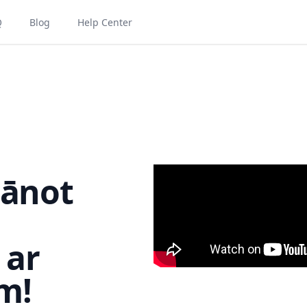
Q
Blog
Help Center
lānot
 ar
m!