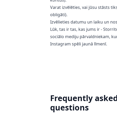
Varat izvēlēties, vai jūsu stāsts ti
obligāti).
Izvēlieties datumu un laiku un no
Lūk, tas ir tas, kas jums ir - Storri
sociālo mediju pārvaldniekam, kur
Instagram spēli jaunā līmenī.
Frequently aske
questions