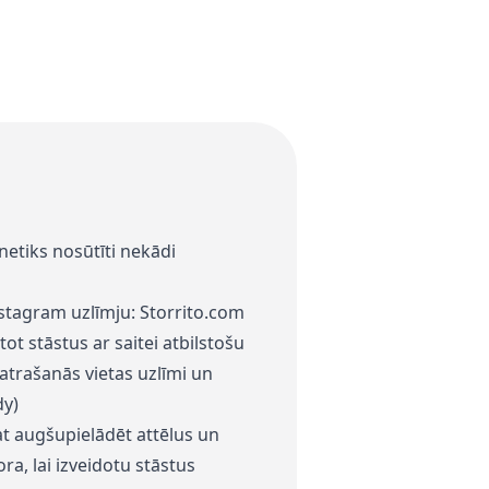
etiks nosūtīti nekādi
Instagram uzlīmju: Storrito.com
ietot stāstus ar saitei atbilstošu
 atrašanās vietas uzlīmi un
dy)
at augšupielādēt attēlus un
ra, lai izveidotu stāstus