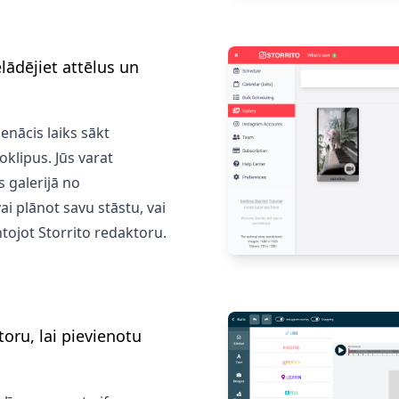
lādējiet attēlus un
ienācis laiks sākt
klipus. Jūs varat
s galerijā no
ai plānot savu stāstu, vai
ntojot Storrito redaktoru.
oru, lai pievienotu