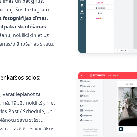
zlīmes un pat gifus.
 aizraujošus Instagram
ot
fotogrāfijas zīmes
,
atpakaļskaitīšanas
šanu, noklikšķiniet uz
šanas/plānošanas skatu.
ienkāršos soļos:
, varat ieplānot tā
umā. Tāpēc noklikšķiniet
eties Post / Schedule, un
plānotu savu stāstu:
varat izvēlēties vairākus