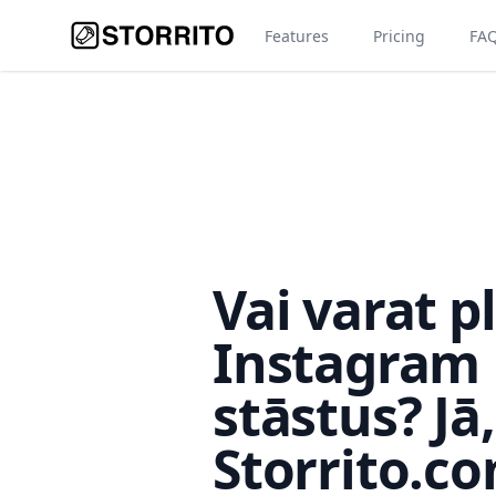
Features
Pricing
FA
Vai varat p
Instagram
stāstus? Jā,
Storrito.co