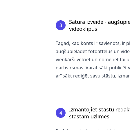
Satura izveide - augšupie
3
videoklipus
Tagad, kad konts ir savienots, ir p
augšupielādēt fotoattēlus un video
vienkārši velciet un nometiet failu
darbvirsmas. Varat sākt publicēt v
arī sākt rediģēt savu stāstu, izma
Izmantojiet stāstu redakt
4
stāstam uzlīmes