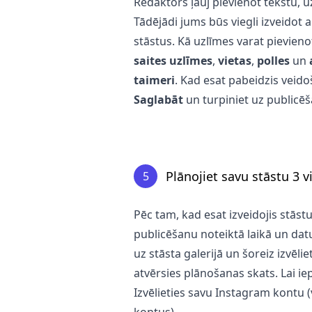
Redaktors ļauj pievienot tekstu, u
Tādējādi jums būs viegli izveidot
stāstus. Kā uzlīmes varat pievien
saites uzlīmes
,
vietas
,
polles
un
taimeri
. Kad esat pabeidzis veido
Saglabāt
un turpiniet uz publicē
Plānojiet savu stāstu 3 v
5
Pēc tam, kad esat izveidojis stāstu
publicēšanu noteiktā laikā un dat
uz stāsta galerijā un šoreiz izvēli
atvērsies plānošanas skats. Lai ie
Izvēlieties savu Instagram kontu (
kontus).