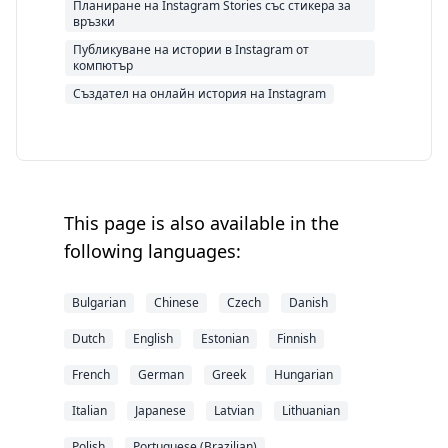
Планиране на Instagram Stories със стикера за
връзки
Публикуване на истории в Instagram от
компютър
Създател на онлайн история на Instagram
This page is also available in the
following languages:
Bulgarian
Chinese
Czech
Danish
Dutch
English
Estonian
Finnish
French
German
Greek
Hungarian
Italian
Japanese
Latvian
Lithuanian
Polish
Portuguese (Brazilian)