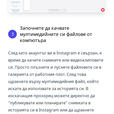
Започнете да качвате
мултимедийните си файлове от
3
компютъра
След като акаунтът ви в Instagram е свързан, е
време да качите снимките или видеоклиповете
си. Просто плъзнете и пуснете файловете си в
галерията от работния плот. След това
щракнете върху мултимедийния файл, който
искате да използвате за историята си. В
изскачащия прозорец можете директно да
"публикувате или планирате" снимката в
историята си в Instagram или да щракнете