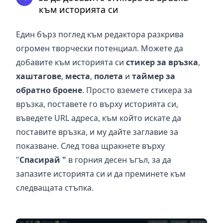
към историята си
Един бърз поглед към редактора разкрива
огромен творчески потенциал. Можете да
добавите към историята си
стикер за връзка
,
хаштагове
,
места
,
полета
и
таймер за
обратно броене
. Просто вземете стикера за
връзка, поставете го върху историята си,
въведете URL адреса, към който искате да
поставите връзка, и му дайте заглавие за
показване. След това щракнете върху
"
Спасирай "
в горния десен ъгъл, за да
запазите историята си и да преминете към
следващата стъпка.