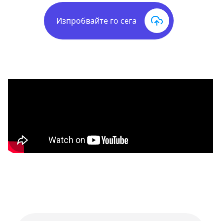
Изпробвайте го сега