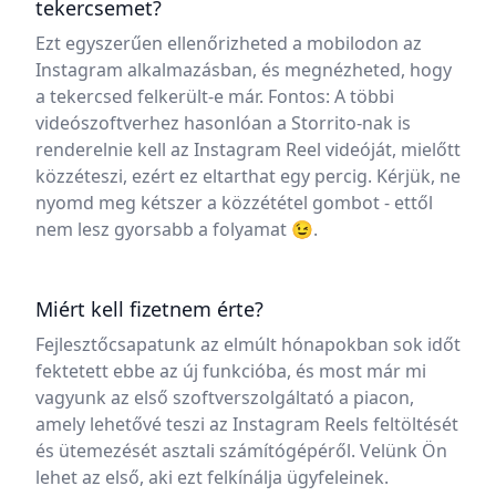
tekercsemet?
Ezt egyszerűen ellenőrizheted a mobilodon az
Instagram alkalmazásban, és megnézheted, hogy
a tekercsed felkerült-e már. Fontos: A többi
videószoftverhez hasonlóan a Storrito-nak is
renderelnie kell az Instagram Reel videóját, mielőtt
közzéteszi, ezért ez eltarthat egy percig. Kérjük, ne
nyomd meg kétszer a közzététel gombot - ettől
nem lesz gyorsabb a folyamat 😉.
Miért kell fizetnem érte?
Fejlesztőcsapatunk az elmúlt hónapokban sok időt
fektetett ebbe az új funkcióba, és most már mi
vagyunk az első szoftverszolgáltató a piacon,
amely lehetővé teszi az Instagram Reels feltöltését
és ütemezését asztali számítógépéről. Velünk Ön
lehet az első, aki ezt felkínálja ügyfeleinek.